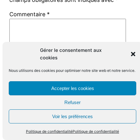
Commentaire
*
Gérer le consentement aux
cookies
Nom
*
Nous utilisons des cookies pour optimiser notre site web et notre service.
E-mail
*
Accepter les cookies
Site web
Refuser
Prévenez-moi par e-mail en cas de
Voir les préférences
réponse à mon commentaire.
Politique de confidentialité
Politique de confidentialité