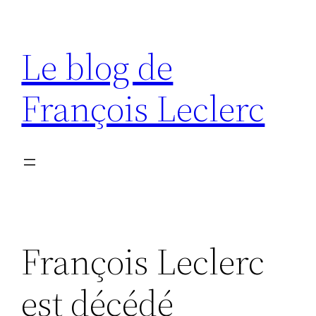
Aller
au
Le blog de
contenu
François Leclerc
François Leclerc
est décédé