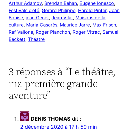
Arthur Adamov
, 
Brendan Behan
, 
Eugène Ionesco
, 
Festivals d’été
, 
Gérard Philippe
, 
Harold Pinter
, 
Jean
Bouise
, 
jean Genet
, 
Jean Vilar
, 
Maisons de la
culture
, 
Maria Casarès
, 
Maurice Jarre
, 
Max Frisch
, 
Raf Vallone
, 
Roger Planchon
, 
Roger Vitrac
, 
Samuel
Beckett
, 
Théatre
3 réponses à “Le théâtre,
ma première grande
aventure”
DENIS THOMAS
dit :
2 décembre 2020 à 17 h 59 min