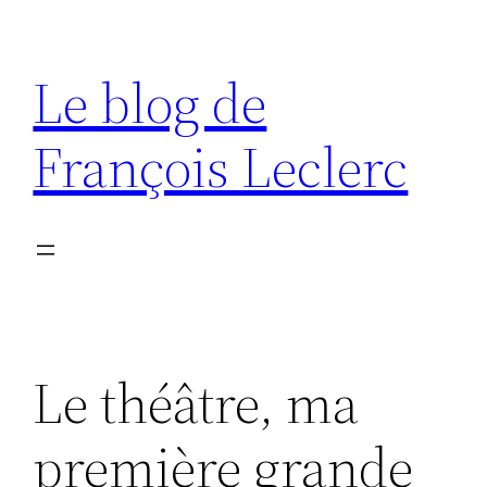
Aller
au
Le blog de
contenu
François Leclerc
Le théâtre, ma
première grande