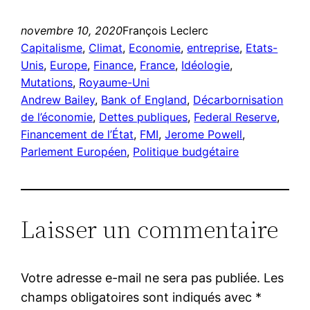
novembre 10, 2020
François Leclerc
Capitalisme
, 
Climat
, 
Economie
, 
entreprise
, 
Etats-
Unis
, 
Europe
, 
Finance
, 
France
, 
Idéologie
, 
Mutations
, 
Royaume-Uni
Andrew Bailey
, 
Bank of England
, 
Décarbornisation
de l’économie
, 
Dettes publiques
, 
Federal Reserve
, 
Financement de l’État
, 
FMI
, 
Jerome Powell
, 
Parlement Européen
, 
Politique budgétaire
Laisser un commentaire
Votre adresse e-mail ne sera pas publiée.
Les
champs obligatoires sont indiqués avec
*