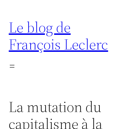
Aller
au
Le blog de
contenu
François Leclerc
La mutation du
capitalisme à la