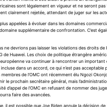
caines sont légalement en vigueur et ne seront pas f
ent clairement rejetée, attendant de juger sur les ac
 plus appelées à évoluer dans les domaines commercia
 domaine supplémentaire de confrontation. C’est éga
ne devrions pas laisser les violations des droits de
 5G de Huawei. Les choix de politique étrangère amér
on européenne va continuer à rencontrer un importan
 être incluse dans un accord, ce qui n’est pas acceptabl
tats membres de l’OMC ont récemment élu Ngozi Okonj
ir le prochain secrétaire général, mais l’administra
mité d’appel de l’OMC en refusant de nommer des juges
pourra faire des avancées.
ue, il est possible que Joe Biden annule la décision d