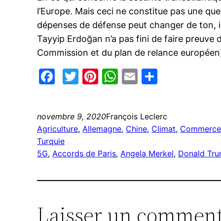
l’Europe. Mais ceci ne constitue pas une ques
dépenses de défense peut changer de ton, i
Tayyip Erdoğan n’a pas fini de faire preuve 
Commission et du plan de relance européen
Facebook
Twitter
Pinterest
WhatsApp
Email
Partage
novembre 9, 2020
François Leclerc
Agriculture
, 
Allemagne
, 
Chine
, 
Climat
, 
Commerc
Turquie
5G
, 
Accords de Paris
, 
Angela Merkel
, 
Donald Tr
Laisser un comment