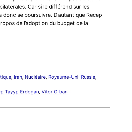
latérales. Car si le différend sur les
a donc se poursuivre. D’autant que Recep
propos de l’adoption du budget de la
tique
, 
Iran
, 
Nucléaire
, 
Royaume-Uni
, 
Russie
, 
ep Tayyp Erdogan
, 
Vitor Orban