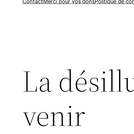
Contact
Merci pour vos dons
Politique de con
La désill
venir