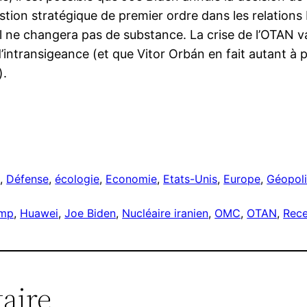
tion stratégique de premier ordre dans les relations bi
l ne changera pas de substance. La crise de l’OTAN v
d’intransigeance (et que Vitor Orbán en fait autant à 
).
r
e
, 
Défense
, 
écologie
, 
Economie
, 
Etats-Unis
, 
Europe
, 
Géopoli
ump
, 
Huawei
, 
Joe Biden
, 
Nucléaire iranien
, 
OMC
, 
OTAN
, 
Rec
aire