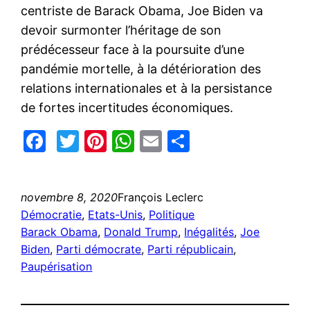
centriste de Barack Obama, Joe Biden va
devoir surmonter l’héritage de son
prédécesseur face à la poursuite d’une
pandémie mortelle, à la détérioration des
relations internationales et à la persistance
de fortes incertitudes économiques.
Facebook
Twitter
Pinterest
WhatsApp
Email
Partager
novembre 8, 2020
François Leclerc
Démocratie
, 
Etats-Unis
, 
Politique
Barack Obama
, 
Donald Trump
, 
Inégalités
, 
Joe
Biden
, 
Parti démocrate
, 
Parti républicain
, 
Paupérisation