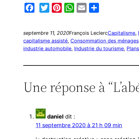
Facebook
Twitter
Pinterest
WhatsApp
Email
Partage
septembre 11, 2020
François Leclerc
Capitalisme
, 
capitalisme assisté
, 
Consommation des ménages
industrie automobile
, 
Industrie du tourisme
, 
Plans
Une réponse à “L’abé
daniel
dit :
11 septembre 2020 à 21 h 09 min