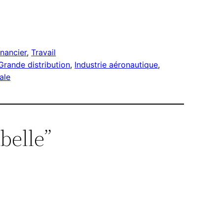
nancier
, 
Travail
Grande distribution
, 
Industrie aéronautique
, 
ale
belle”