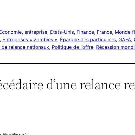
r
Economie
, 
entreprise
, 
Etats-Unis
, 
Finance
, 
France
, 
Monde fi
, 
Entreprises « zombies »
, 
Épargne des particuliers
, 
GAFA
, 
 de relance nationaux
, 
Politique de l’offre
, 
Récession mondi
cédaire d’une relance re