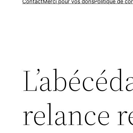
Contact
Merci pour vos dons
Politique de con
L’abécéda
relance r