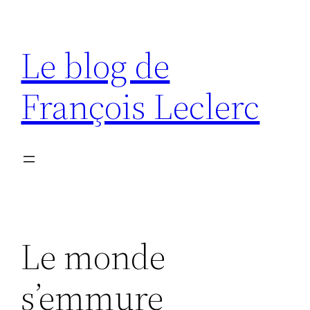
Aller
au
Le blog de
contenu
François Leclerc
Le monde
s’emmure