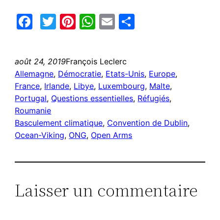
Facebook
Twitter
Pinterest
WhatsApp
Email
Partager
août 24, 2019
François Leclerc
Allemagne
, 
Démocratie
, 
Etats-Unis
, 
Europe
, 
France
, 
Irlande
, 
Libye
, 
Luxembourg
, 
Malte
, 
Portugal
, 
Questions essentielles
, 
Réfugiés
, 
Roumanie
Basculement climatique
, 
Convention de Dublin
, 
Ocean-Viking
, 
ONG
, 
Open Arms
Laisser un commentaire