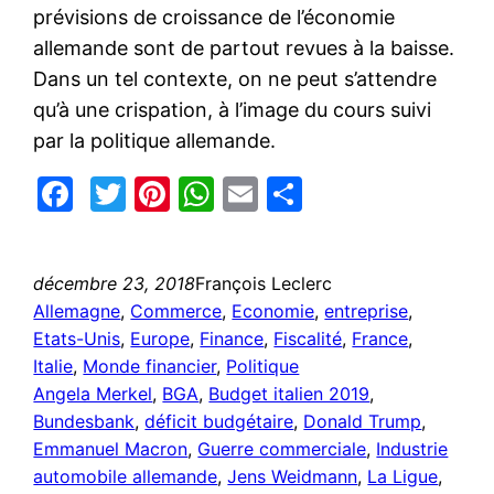
prévisions de croissance de l’économie
allemande sont de partout revues à la baisse.
Dans un tel contexte, on ne peut s’attendre
qu’à une crispation, à l’image du cours suivi
par la politique allemande.
Facebook
Twitter
Pinterest
WhatsApp
Email
Partager
décembre 23, 2018
François Leclerc
Allemagne
, 
Commerce
, 
Economie
, 
entreprise
, 
Etats-Unis
, 
Europe
, 
Finance
, 
Fiscalité
, 
France
, 
Italie
, 
Monde financier
, 
Politique
Angela Merkel
, 
BGA
, 
Budget italien 2019
, 
Bundesbank
, 
déficit budgétaire
, 
Donald Trump
, 
Emmanuel Macron
, 
Guerre commerciale
, 
Industrie
automobile allemande
, 
Jens Weidmann
, 
La Ligue
, 