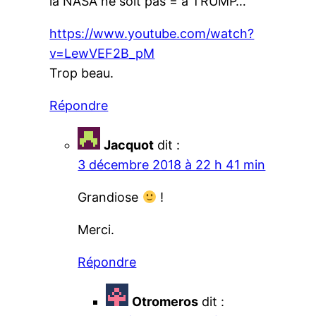
la NASA ne soit pas = à TRUMP…
https://www.youtube.com/watch?
v=LewVEF2B_pM
Trop beau.
Répondre
Jacquot
dit :
3 décembre 2018 à 22 h 41 min
Grandiose
!
Merci.
Répondre
Otromeros
dit :