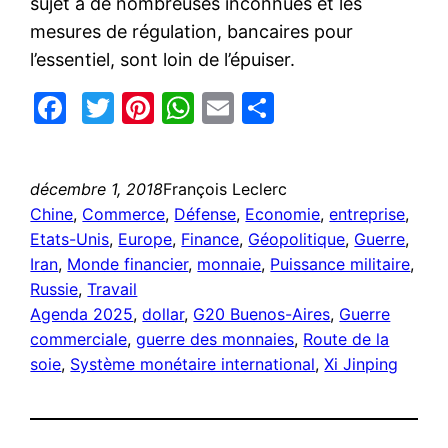
sujet à de nombreuses inconnues et les
mesures de régulation, bancaires pour
l’essentiel, sont loin de l’épuiser.
Facebook
Twitter
Pinterest
WhatsApp
Email
Partager
décembre 1, 2018
François Leclerc
Chine
, 
Commerce
, 
Défense
, 
Economie
, 
entreprise
, 
Etats-Unis
, 
Europe
, 
Finance
, 
Géopolitique
, 
Guerre
, 
Iran
, 
Monde financier
, 
monnaie
, 
Puissance militaire
, 
Russie
, 
Travail
Agenda 2025
, 
dollar
, 
G20 Buenos-Aires
, 
Guerre
commerciale
, 
guerre des monnaies
, 
Route de la
soie
, 
Système monétaire international
, 
Xi Jinping