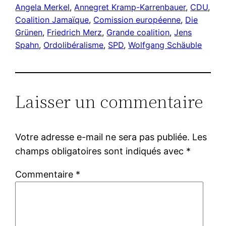
Angela Merkel
, 
Annegret Kramp-Karrenbauer
, 
CDU
, 
Coalition Jamaïque
, 
Comission européenne
, 
Die
Grünen
, 
Friedrich Merz
, 
Grande coalition
, 
Jens
Spahn
, 
Ordolibéralisme
, 
SPD
, 
Wolfgang Schäuble
Laisser un commentaire
Votre adresse e-mail ne sera pas publiée.
Les
champs obligatoires sont indiqués avec
*
Commentaire
*