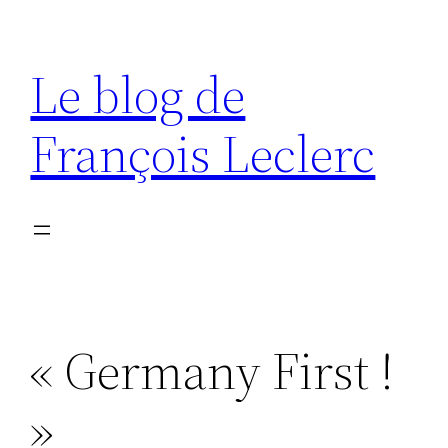
Aller
au
Le blog de
contenu
François Leclerc
« Germany First !
»