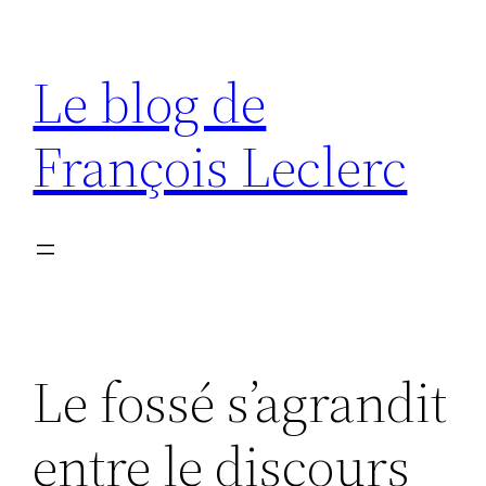
Aller
au
Le blog de
contenu
François Leclerc
Le fossé s’agrandit
entre le discours