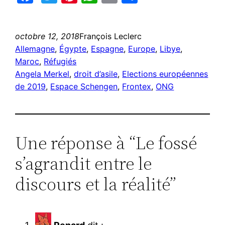
octobre 12, 2018
François Leclerc
Allemagne
, 
Égypte
, 
Espagne
, 
Europe
, 
Libye
, 
Maroc
, 
Réfugiés
Angela Merkel
, 
droit d’asile
, 
Elections européennes
de 2019
, 
Espace Schengen
, 
Frontex
, 
ONG
Une réponse à “Le fossé
s’agrandit entre le
discours et la réalité”