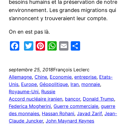
besoins humains et la préservation de notre
environnement. Les grandes migrations qui
s’annoncent y trouveraient leur compte.
On en est pas là.
Facebook
Twitter
Pinterest
WhatsApp
Email
Partager
septembre 25, 2018
François Leclerc
Allemagne
, 
Chine
, 
Economie
, 
entreprise
, 
Etats-
Unis
, 
Europe
, 
Géopolitique
, 
Iran
, 
monnaie
, 
Royaume-Uni
, 
Russie
Accord nucléaire iranien
, 
bancor
, 
Donald Trump
, 
Federica Mogherini
, 
Guerre commerciale
, 
guerre
des monnaies
, 
Hassan Rohani
, 
Javad Zarif
, 
Jean-
Claude Juncker
, 
John Maynard Keynes