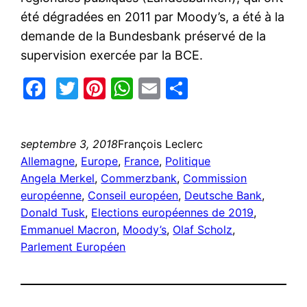
été dégradées en 2011 par Moody’s, a été à la
demande de la Bundesbank préservé de la
supervision exercée par la BCE.
Facebook
Twitter
Pinterest
WhatsApp
Email
Partager
septembre 3, 2018
François Leclerc
Allemagne
, 
Europe
, 
France
, 
Politique
Angela Merkel
, 
Commerzbank
, 
Commission
européenne
, 
Conseil européen
, 
Deutsche Bank
, 
Donald Tusk
, 
Elections européennes de 2019
, 
Emmanuel Macron
, 
Moody’s
, 
Olaf Scholz
, 
Parlement Européen