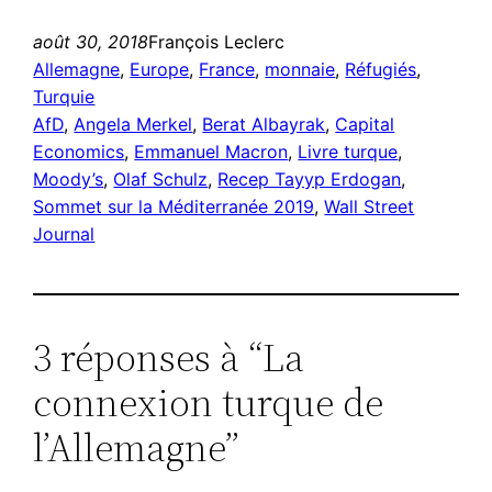
août 30, 2018
François Leclerc
Allemagne
, 
Europe
, 
France
, 
monnaie
, 
Réfugiés
, 
Turquie
AfD
, 
Angela Merkel
, 
Berat Albayrak
, 
Capital
Economics
, 
Emmanuel Macron
, 
Livre turque
, 
Moody’s
, 
Olaf Schulz
, 
Recep Tayyp Erdogan
, 
Sommet sur la Méditerranée 2019
, 
Wall Street
Journal
3 réponses à “La
connexion turque de
l’Allemagne”