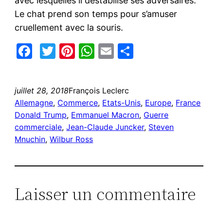
avec lesquelles il déstabilise ses adversaires.
Le chat prend son temps pour s’amuser
cruellement avec la souris.
Facebook
Twitter
Pinterest
WhatsApp
Email
Partager
juillet 28, 2018
François Leclerc
Allemagne
, 
Commerce
, 
Etats-Unis
, 
Europe
, 
France
Donald Trump
, 
Emmanuel Macron
, 
Guerre
commerciale
, 
Jean-Claude Juncker
, 
Steven
Mnuchin
, 
Wilbur Ross
Laisser un commentaire