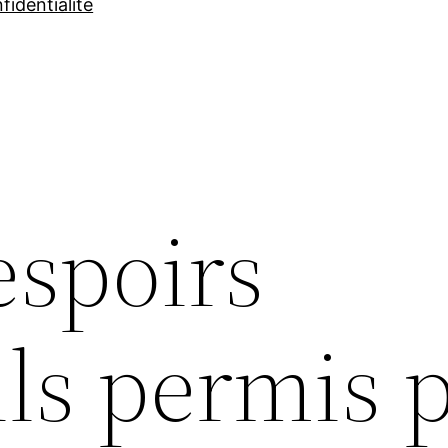
fidentialité
espoirs
ils permis 