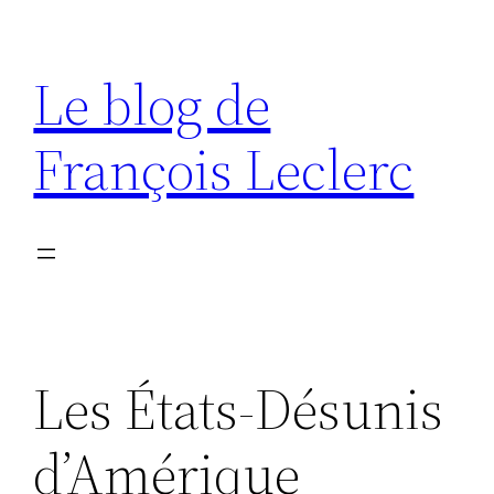
Aller
au
Le blog de
contenu
François Leclerc
Les États-Désunis
d’Amérique