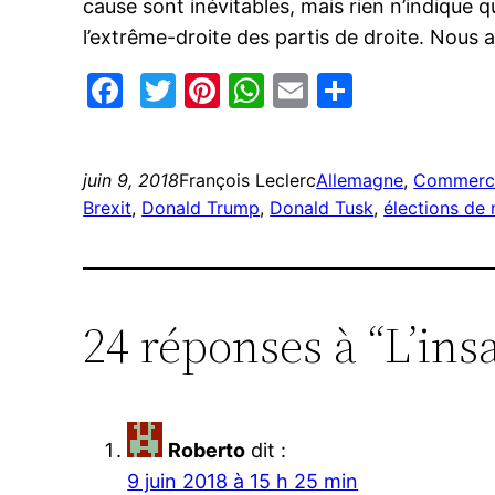
cause sont inévitables, mais rien n’indique 
l’extrême-droite des partis de droite. Nous al
Facebook
Twitter
Pinterest
WhatsApp
Email
Partage
juin 9, 2018
François Leclerc
Allemagne
, 
Commerc
Brexit
, 
Donald Trump
, 
Donald Tusk
, 
élections de
24 réponses à “L’ins
Roberto
dit :
9 juin 2018 à 15 h 25 min