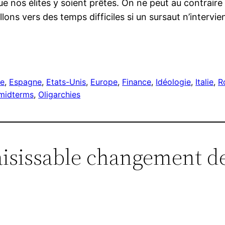
que nos élites y soient prêtes. On ne peut au contrair
lons vers des temps difficiles si un sursaut n’intervie
r
e
, 
Espagne
, 
Etats-Unis
, 
Europe
, 
Finance
, 
Idéologie
, 
Italie
, 
R
 midterms
, 
Oligarchies
aisissable changement de