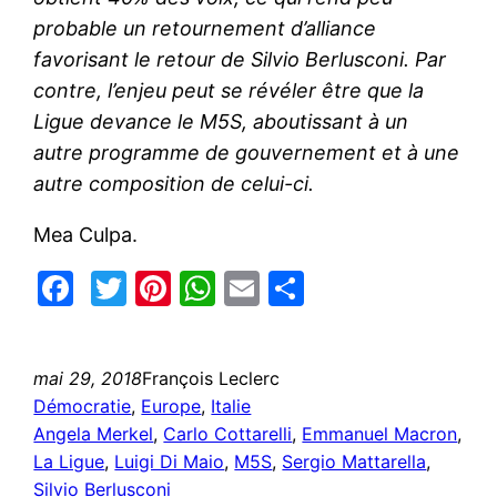
probable un retournement d’alliance
favorisant le retour de Silvio Berlusconi. Par
contre, l’enjeu peut se révéler être que la
Ligue devance le M5S, aboutissant à un
autre programme de gouvernement et à une
autre composition de celui-ci.
Mea Culpa.
Facebook
Twitter
Pinterest
WhatsApp
Email
Partager
mai 29, 2018
François Leclerc
Démocratie
, 
Europe
, 
Italie
Angela Merkel
, 
Carlo Cottarelli
, 
Emmanuel Macron
, 
La Ligue
, 
Luigi Di Maio
, 
M5S
, 
Sergio Mattarella
, 
Silvio Berlusconi