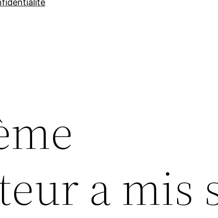
fidentialité
ième
teur a mis 