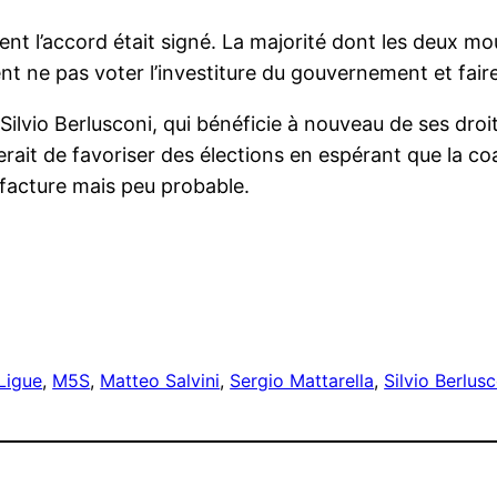
ment l’accord était signé. La majorité dont les deux m
t ne pas voter l’investiture du gouvernement et faire
lvio Berlusconi, qui bénéficie à nouveau de ses droits
rait de favoriser des élections en espérant que la coa
a facture mais peu probable.
r
Ligue
, 
M5S
, 
Matteo Salvini
, 
Sergio Mattarella
, 
Silvio Berlus