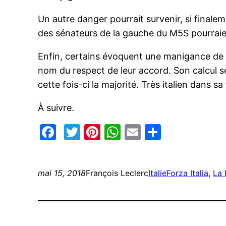
Un autre danger pourrait survenir, si finale
des sénateurs de la gauche du M5S pourraien
Enfin, certains évoquent une manigance de Si
nom du respect de leur accord. Son calcul se
cette fois-ci la majorité. Très italien dans s
À suivre.
Facebook
Twitter
Pinterest
WhatsApp
Email
Partage
mai 15, 2018
François Leclerc
Italie
Forza Italia
, 
La 