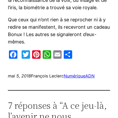
la reconnaissance de la voix, du visage et de
l’iris, la biométrie a trouvé sa voie royale.
Que ceux qui n’ont rien à se reprocher ni à y
redire se manifestent, ils recevront un cadeau
Bonux ! Les autres se signaleront d’eux-
mêmes.
Facebook
Twitter
Pinterest
WhatsApp
Email
Partager
mai 5, 2018
François Leclerc
Numérique
ADN
7 réponses à “A ce jeu-là,
l’avenir ne nous