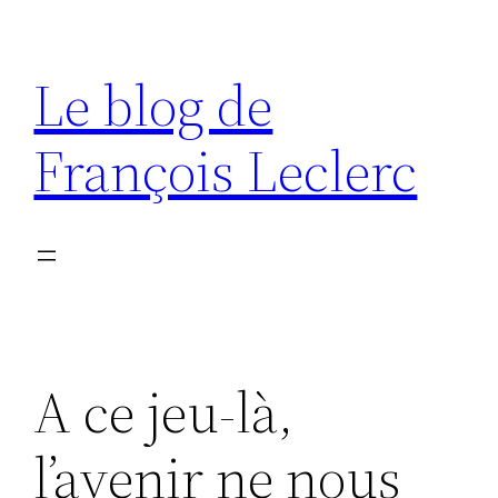
Aller
au
Le blog de
contenu
François Leclerc
A ce jeu-là,
l’avenir ne nous