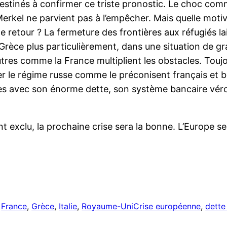
destinés à confirmer ce triste pronostic. Le choc co
Merkel ne parvient pas à l’empêcher. Mais quelle motiv
e retour ? La fermeture des frontières aux réfugiés la
 Grèce plus particulièrement, dans une situation de gr
autres comme la France multiplient les obstacles. Toujour
 le régime russe comme le préconisent français et bri
es avec son énorme dette, son système bancaire vérol
t exclu, la prochaine crise sera la bonne. L’Europe se
r
 
France
, 
Grèce
, 
Italie
, 
Royaume-Uni
Crise européenne
, 
dette