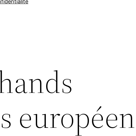
fidentialité
chands
ns européen