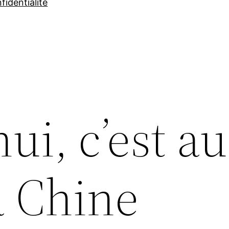
fidentialité
ui, c’est au
a Chine