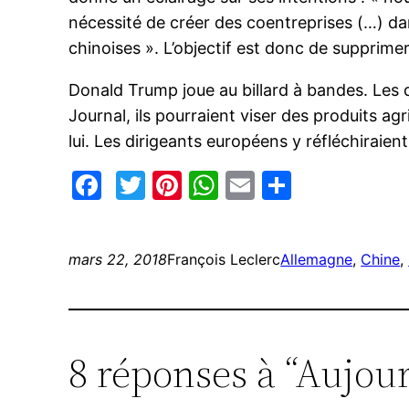
nécessité de créer des coentreprises (…) dan
chinoises ». L’objectif est donc de supprimer
Donald Trump joue au billard à bandes. Les di
Journal, ils pourraient viser des produits ag
lui. Les dirigeants européens y réfléchiraien
Facebook
Twitter
Pinterest
WhatsApp
Email
Partage
mars 22, 2018
François Leclerc
Allemagne
, 
Chine
, 
8 réponses à “Aujour