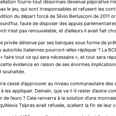
ellation fourre-tout désormais devenue péjorative n’es
as le jeu, qui sont irresponsables et refusent les con
édition du départ forcé de Silvio Berlusconi de 2011 
ujourd’hui, faute de disposer des appuis parlementair
i n’est pas renouvelable, et d’ailleurs il avait fait ch
tte privée détenue par ses banques sous forme de prêts
 autorités italiennes pourront-elles répliquer ? La B
 faire tout ce qui sera nécessaire », et tout sera rep
er cette évidence en raison de ses énormes implication
t souhaitée.
n’a cessé d’approuver au niveau communautaire des dé
à les appliquer. Demain, que va-t-il rester d’autre co
ir de l’euro ? Cela renverra à la solution d’une monna
u’Alexis Tsipras avait refusée, scellant la fin de leur