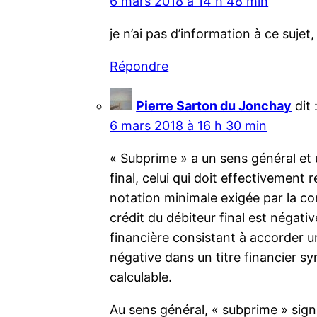
6 mars 2018 à 14 h 48 min
je n’ai pas d’information à ce suje
Répondre
Pierre Sarton du Jonchay
dit 
6 mars 2018 à 16 h 30 min
« Subprime » a un sens général et u
final, celui qui doit effectivement 
notation minimale exigée par la c
crédit du débiteur final est négati
financière consistant à accorder u
négative dans un titre financier syn
calculable.
Au sens général, « subprime » signi