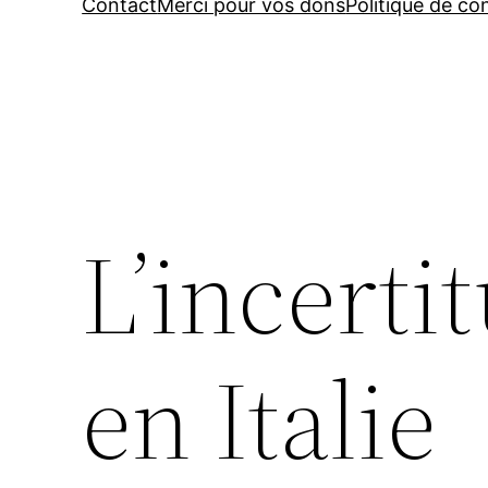
Contact
Merci pour vos dons
Politique de con
L’incertit
en Italie