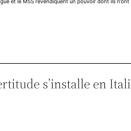
igue et le M5S revendiquent un pouvoir dont ils n’ont 
r
rtitude s’installe en Ital