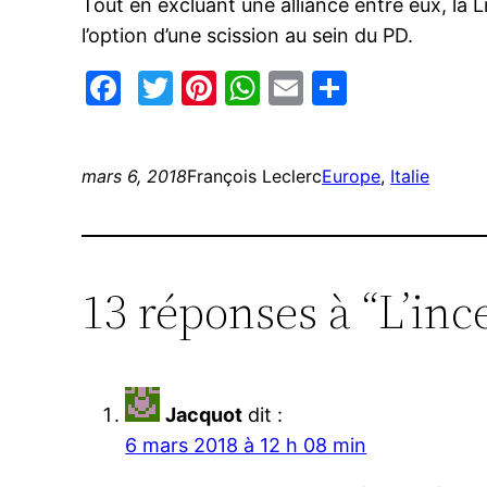
Tout en excluant une alliance entre eux, la L
l’option d’une scission au sein du PD.
Facebook
Twitter
Pinterest
WhatsApp
Email
Partage
mars 6, 2018
François Leclerc
Europe
, 
Italie
13 réponses à “L’ince
Jacquot
dit :
6 mars 2018 à 12 h 08 min