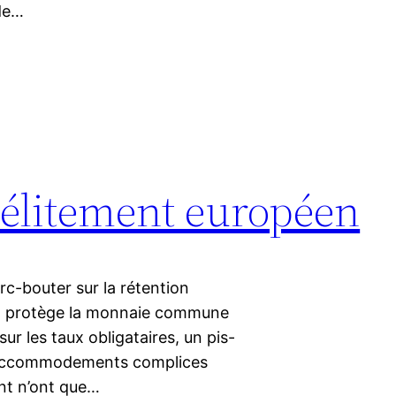
de…
élitement européen
arc-bouter sur la rétention
CE protège la monnaie commune
ur les taux obligataires, un pis-
its accommodements complices
ent n’ont que…