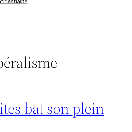
fidentialité
béralisme
ites bat son plein