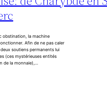
crise: de Charybde en S
erc
 obstination, la machine
onctionner. Afin de ne pas caler
, deux soutiens permanents lui
es (ces mystérieuses entités
on de la monnaie),…