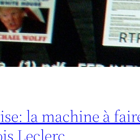
rise: la machine à fair
ois Leclerc