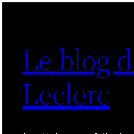
Aller
au
contenu
Le blog d
Leclerc