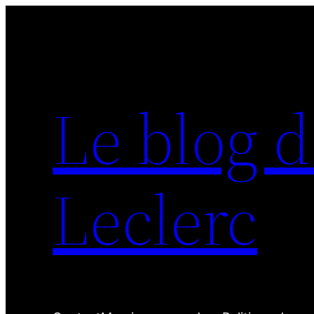
Aller
au
contenu
Le blog d
Leclerc