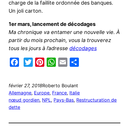
charge de la faillite ordonnée des banques.
Un joli carton.
1er mars, lancement de décodages
Ma chronique va entamer une nouvelle vie.
À
partir du mois prochain, vous la trouverez
tous les jours à l’adresse
décodages
Facebook
Twitter
Pinterest
WhatsApp
Email
Partager
février 27, 2018
Roberto Boulant
Allemagne
, 
Europe
, 
France
, 
Italie
nœud gordien
, 
NPL
, 
Pays-Bas
, 
Restructuration de
dette