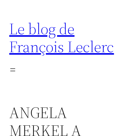
Aller
au
Le blog de
contenu
François Leclerc
ANGELA
MERKEL A