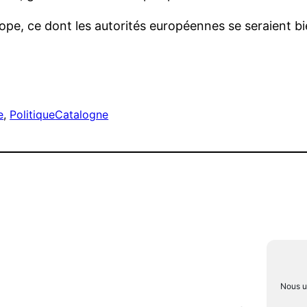
urope, ce dont les autorités européennes se seraient b
r
e
, 
Politique
Catalogne
Nous ut