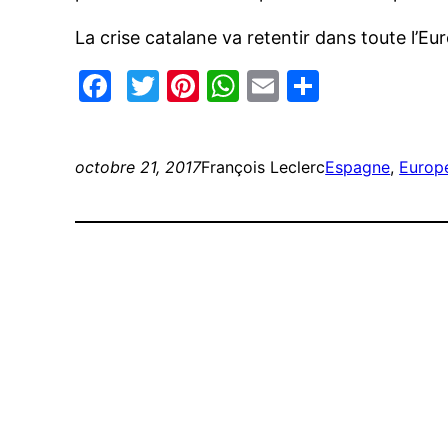
La crise catalane va retentir dans toute l’E
Facebook
Twitter
Pinterest
WhatsApp
Email
Partage
octobre 21, 2017
François Leclerc
Espagne
, 
Europ