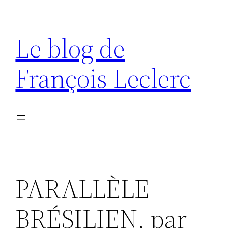
Aller
au
Le blog de
contenu
François Leclerc
PARALLÈLE
BRÉSILIEN, par