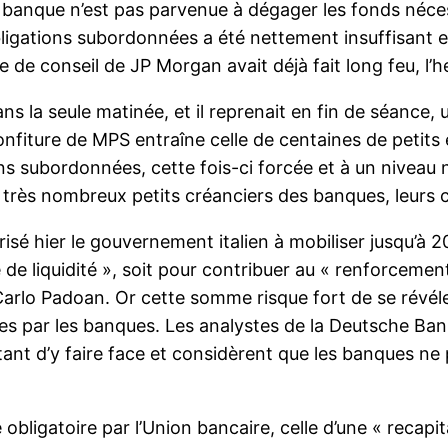
a banque n’est pas parvenue à dégager les fonds néces
igations subordonnées a été nettement insuffisant et l
re de conseil de JP Morgan avait déjà fait long feu, l’h
ans la seule matinée, et il reprenait en fin de séance
éconfiture de MPS entraîne celle de centaines de peti
s subordonnées, cette fois-ci forcée et à un niveau n
s très nombreux petits créanciers des banques, leurs c
sé hier le gouvernement italien à mobiliser jusqu’à 20
e de liquidité », soit pour contribuer au « renforceme
Carlo Padoan. Or cette somme risque fort de se révéle
s par les banques. Les analystes de la Deutsche Bank 
tant d’y faire face et considèrent que les banques ne
obligatoire par l’Union bancaire, celle d’une « recapi