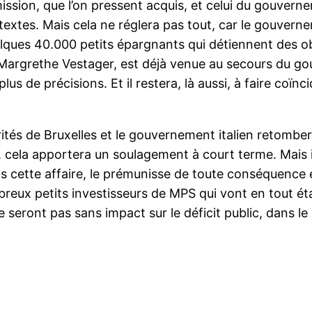
ission, que l’on pressent acquis, et celui du gouverne
r les textes. Mais cela ne réglera pas tout, car le gouv
elques 40.000 petits épargnants qui détiennent des 
argrethe Vestager, est déjà venue au secours du gouv
us de précisions. Et il restera, là aussi, à faire coïnc
torités de Bruxelles et le gouvernement italien retombe
, cela apportera un soulagement à court terme. Mais i
ns cette affaire, le prémunisse de toute conséquence é
breux petits investisseurs de MPS qui vont en tout éta
e seront pas sans impact sur le déficit public, dans l
r