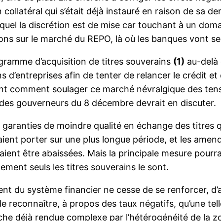
en collatéral qui s’était déjà instauré en raison de sa
lequel la discrétion est de mise car touchant à un do
ions sur le marché du REPO, là où les banques vont se
ramme d’acquisition de titres souverains
(1)
au-delà 
ons d’entreprises afin de tenter de relancer le crédit et
ant comment soulager ce marché névralgique des tensi
 des gouverneurs du 8 décembre devrait en discuter.
 garanties de moindre qualité en échange des titres qu
ient porter sur une plus longue période, et les ame
aient être abaissées. Mais la principale mesure pourrai
ment seuls les titres souverains le sont.
nt du système financier ne cesse de se renforcer, d’a
e reconnaître, à propos des taux négatifs, qu’une tell
che déjà rendue complexe par l’hétérogénéité de la zon