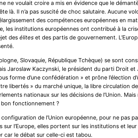
e ne voulait croire a mis en évidence que le démantèl
rête là. Il n’a pas suscité de choc salutaire. Aucune v
L’élargissement des compétences européennes en mati
 les institutions européennes ont contribué à la cris
ejet des
élites
et des partis de gouvernement. L’Europe e
senté.
ologne, Slovaquie, République Tchèque) se sont const
ais Jaroslaw Kaczynski, le président du parti Droit et
us forme d’une confédération » et prône l’élection d’
tre libertés » du marché unique, la libre circulation d
lements nationaux sur les décisions de l’Union. Mais 
le bon fonctionnement ?
lle configuration de l’Union européenne, pour ne pas p
s sur l’Europe, elles portent sur les institutions et l
 car le débat sur celle-ci est tabou.