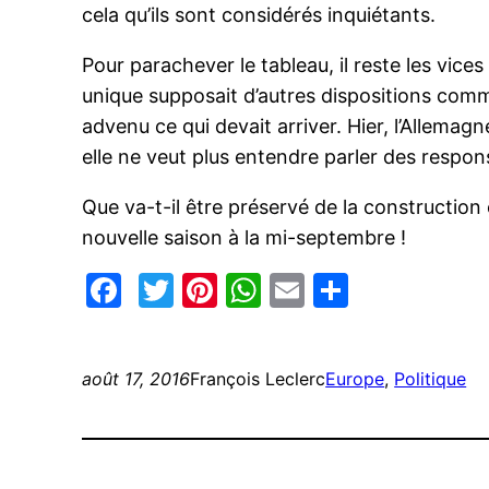
cela qu’ils sont considérés inquiétants.
Pour parachever le tableau, il reste les vice
unique supposait d’autres dispositions comm
advenu ce qui devait arriver. Hier, l’Allemag
elle ne veut plus entendre parler des respo
Que va-t-il être préservé de la constructio
nouvelle saison à la mi-septembre !
Facebook
Twitter
Pinterest
WhatsApp
Email
Partage
août 17, 2016
François Leclerc
Europe
, 
Politique