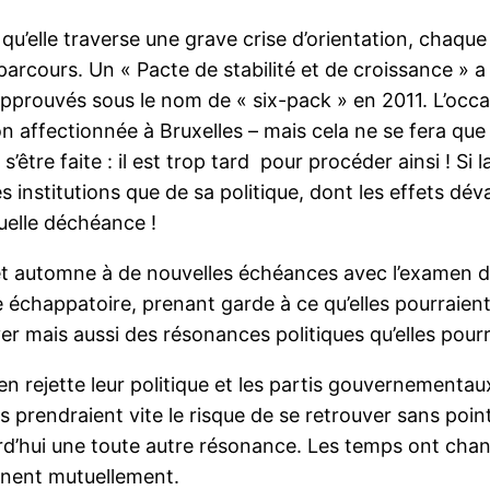
e qu’elle traverse une grave crise d’orientation, cha
parcours. Un « Pacte de stabilité et de croissance » 
 approuvés sous le nom de « six-pack » en 2011. L’occa
n affectionnée à Bruxelles – mais cela ne se fera que
 s’être faite : il est trop tard pour procéder ainsi ! S
s institutions que de sa politique, dont les effets dé
quelle déchéance !
et automne à de nouvelles échéances avec l’examen de
ne échappatoire, prenant garde à ce qu’elles pourraie
er mais aussi des résonances politiques qu’elles pourr
éen rejette leur politique et les partis gouvernementaux
s prendraient vite le risque de se retrouver sans poin
urd’hui une toute autre résonance. Les temps ont chang
minent mutuellement.