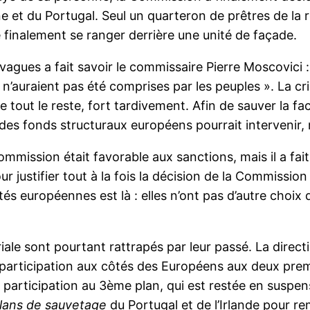
ne et du Portugal. Seul un quarteron de prêtres de la re
finalement se ranger derrière une unité de façade.
 vagues a fait savoir le commissaire Pierre Moscovic
t n’auraient pas été comprises par les peuples ». La c
tout le reste, fort tardivement. Afin de sauver la f
des fonds structuraux européens pourrait intervenir, ma
mmission était favorable aux sanctions, mais il a fait
tifier tout à la fois la décision de la Commission et 
ités européennes est là : elles n’ont pas d’autre choi
ariale sont pourtant rattrapés par leur passé. La dire
sa participation aux côtés des Européens aux deux pre
sa participation au 3ème plan, qui est restée en suspe
lans de sauvetage
du Portugal et de l’Irlande pour r