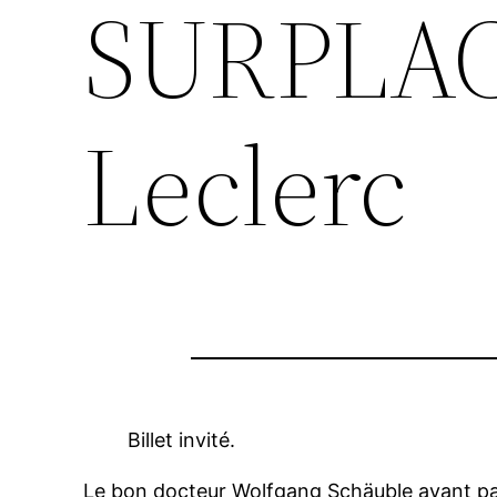
SURPLACE
Leclerc
Billet invité.
Le bon docteur Wolfgang Schäuble ayant pa