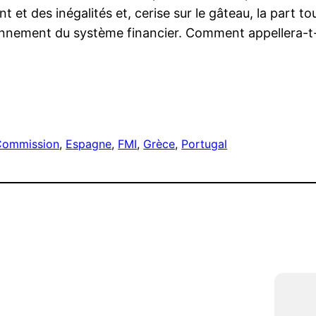
 et des inégalités et, cerise sur le gâteau, la part to
ionnement du système financier. Comment appellera-t
r
Commission
, 
Espagne
, 
FMI
, 
Grèce
, 
Portugal