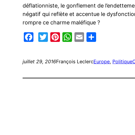
déflationniste, le gonflement de l’endettement
négatif qui reflète et accentue le dysfonct
rompre ce charme maléfique ?
Facebook
Twitter
Pinterest
WhatsApp
Email
Partage
juillet 29, 2016
François Leclerc
Europe
, 
Politique