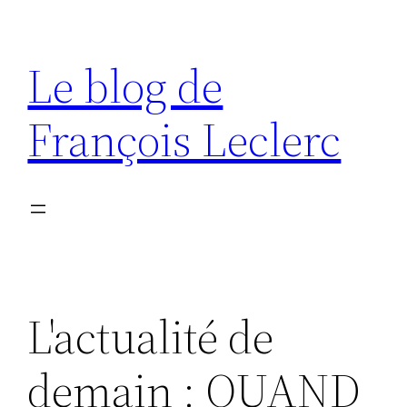
Aller
au
Le blog de
contenu
François Leclerc
L'actualité de
demain : QUAND