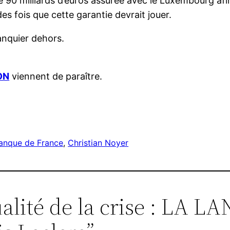
e 90 milliards d’euros assurée avec le Luxembourg afi
des fois que cette garantie devrait jouer.
banquier dehors.
ON
viennent de paraître.
r
anque de France
, 
Christian Noyer
tualité de la crise : LA