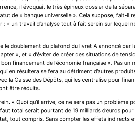
ccurrence, il évoquait le très épineux dossier de la sépa
tut de « banque universelle ». Cela suppose, fait-il r
 : « un travail d’analyse tout à fait serein sur leque
le doublement du plafond du livret A annoncé par le
apter », et « d’éviter de créer des situations de tens
le bon financement de l’économie française ». Pas un m
qui en résultera se fera au détriment d’autres produit
vec la Caisse des Dépôts, qui les centralise pour financ
ont être réduits.
in. « Quoi qu’il arrive, ce ne sera pas un problème pou
aut total serait pourtant de 19 milliards d’euros pour 
l’État, tout compris. Sans compter les effets indirects 