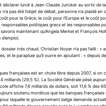
it déclarer lundi à Jean-Claude Juncker au sortir de l
 n’a pas été l’objet de débat, personne n’a plaidé en ce
coût pour la Grèce, le coût pour l’Europe et le coût p
es responsables politiques grecs et les responsables 
us savons maintenant qu’Angela Merkel et François Hol
 d’emploi.
ossier très chaud, Christian Noyer n’a pas failli : « a
s, et le parapluie qu’il ouvre en ajoutant : « depuis
ues françaises est en chute libre depuis 2007, si on c
,4 milliards (29,5 %). La Société Générale pèse aujourd’
cole affiche 7,6 milliards de dollars, soit 11,6 % des 6
jours soutenu mordicus que les banques françaises ét
 pour laquelle le gouvernement belge demande actue