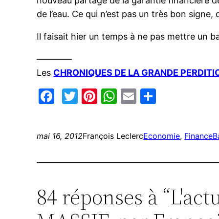
nouveau partage de la garantie financière d
de l’eau. Ce qui n’est pas un très bon signe, 
Il faisait hier un temps à ne pas mettre un 
————
Les
CHRONIQUES DE LA GRANDE PERDITI
Facebook
Twitter
Pinterest
WhatsApp
Email
Partage
mai 16, 2012
François Leclerc
Economie
, 
Finance
B
84 réponses à “L'ac