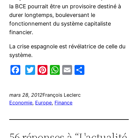
la BCE pourrait être un provisoire destiné à
durer longtemps, bouleversant le
fonctionnement du système capitaliste
financier.
La crise espagnole est révélatrice de celle du
système.
Facebook
Twitter
Pinterest
WhatsApp
Email
Partager
mars 28, 2012
François Leclerc
Economie
, 
Europe
, 
Finance
56 réponses à “L'actualité