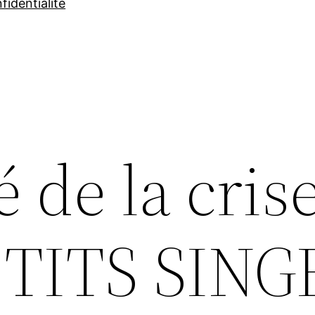
fidentialité
é de la crise
TITS SING