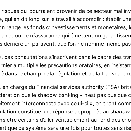
 les risques qui pourraient provenir de ce secteur mal 
 qui en dit long sur le travail à accomplir : établir un
 on range les fonds d’investissements et monétaires, 
urance ou de réassurance qui émettent ou garantissent
 derrière un paravent, que l’on ne nomme même pas
 », ces consultations s’inscrivent dans le cadre des t
rnier a multiplié les précautions oratoires, en insista
né dans le champ de la régulation et de la transparen
, en charge du Financial services authority (FSA) brit
dération que le shadow banking « n’est pas quelque c
roitement interconnecté avec celui-ci », en tirant 
ulation constitue une réponse appropriée au
shadow 
ons être certains d’aller véritablement au fond des ch
nt que ce système sera une fois pour toutes sans ris