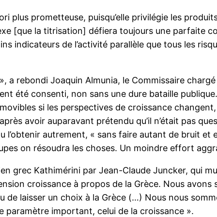
i plus prometteuse, puisqu’elle privilégie les produits
e [que la titrisation] défiera toujours une parfaite 
s indicateurs de l’activité parallèle que tous les risq
», a rebondi Joaquin Almunia, le Commissaire chargé
ment été consenti, non sans une dure bataille publique
movibles si les perspectives de croissance changent,
après avoir auparavant prétendu qu’il n’était pas questi
 l’obtenir autrement, « sans faire autant de bruit et 
oupes on résoudra les choses. Un moindre effort aggr
dien grec Kathimérini par Jean-Claude Juncker, qui mul
ension croissance à propos de la Grèce. Nous avons su
e ou de laisser un choix à la Grèce (…) Nous nous som
re paramètre important, celui de la croissance ».