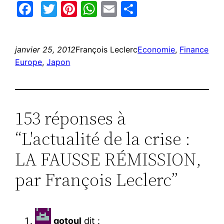
Facebook
Twitter
Pinterest
WhatsApp
Email
Partager
janvier 25, 2012
François Leclerc
Economie
, 
Finance
Europe
, 
Japon
153 réponses à
“L'actualité de la crise :
LA FAUSSE RÉMISSION,
par François Leclerc”
gotoul
dit :