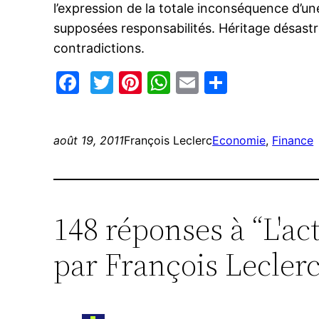
l’expression de la totale inconséquence d’un
supposées responsabilités. Héritage désastr
contradictions.
Facebook
Twitter
Pinterest
WhatsApp
Email
Partage
août 19, 2011
François Leclerc
Economie
, 
Finance
148 réponses à “L'ac
par François Leclerc