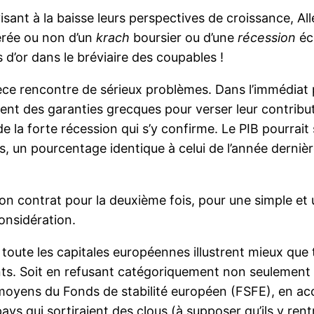
visant à la baisse leurs perspectives de croissance, 
érée ou non d’un
krach
boursier ou d’une
récession
éco
s d’or dans le bréviaire des coupables !
ce rencontre de sérieux problèmes. Dans l’immédiat p
ament des garanties grecques pour verser leur contribut
 la forte récession qui s’y confirme. Le PIB pourrait 
, un pourcentage identique à celui de l’année dernièr
n contrat pour la deuxième fois, pour une simple et u
onsidération.
oute les capitales européennes illustrent mieux que t
s. Soit en refusant catégoriquement non seulement l’
oyens du Fonds de stabilité européen (FSFE), en acc
ays qui sortiraient des clous (à supposer qu’ils y ren