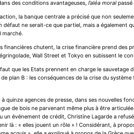
t dans des conditions avantageuses,
l’aléa moral
passé 
faction, la banque centrale a précisé que non seuleme
un défaut ne serait-ce que partiel, mais a également q
d marché.
rs financières chutent, la crise financière prend des p
 dégringolade, Wall Street et Tokyo en subissent le co
 il faut que les Etats prennent en charge le sauvetage 
pas de plan B : les conséquences de la crise du systèm
à quinze agences de presse, dans ses nouvelles fonct
ngue de bois ne parvenant même plus à être articulée.
u un événement de crédit, Christine Lagarde a refusé d
enir là : « elles jouent un rôle » ! Considérant, à pro
e acquis », elle a expliqué à propos de la Grèce que c