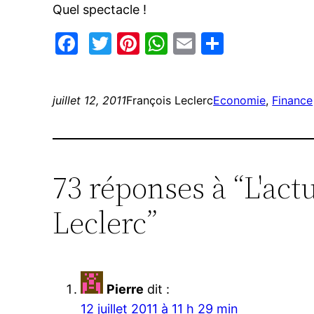
Quel spectacle !
Facebook
Twitter
Pinterest
WhatsApp
Email
Partage
juillet 12, 2011
François Leclerc
Economie
, 
Finance
73 réponses à “L'act
Leclerc”
Pierre
dit :
12 juillet 2011 à 11 h 29 min