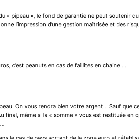
du « pipeau », le fond de garantie ne peut soutenir qu
, donne l’impression d’une gestion maîtrisée et des ris
ros, c’est peanuts en cas de faillites en chaine…..
ipeau. On vous rendra bien votre argent… Sauf que cet
u final, même si la « somme » vous est restituée en qu
t…
ns le cas de pays sortant de la zone euro et rétabli