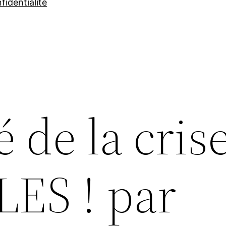
fidentialité
é de la crise
ES ! par