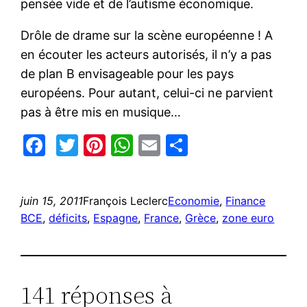
pensée vide et de l’autisme économique.
Drôle de drame sur la scène européenne ! A
en écouter les acteurs autorisés, il n’y a pas
de plan B envisageable pour les pays
européens. Pour autant, celui-ci ne parvient
pas à être mis en musique…
Facebook
Twitter
Pinterest
WhatsApp
Email
Partager
juin 15, 2011
François Leclerc
Economie
, 
Finance
BCE
, 
déficits
, 
Espagne
, 
France
, 
Grèce
, 
zone euro
141 réponses à