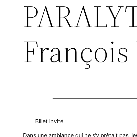
PARALYT
François 
Billet invité.
Dans une ambiance qui ne s’y prêtait pas, le