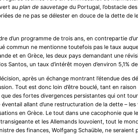
 vert au
plan de sauvetage
du Portugal, l’obstacle des
es de ne pas se délester en douce de la dette de leur
cadre d’un programme de trois ans, en contrepartie d
é commun ne mentionne toutefois pas le taux auquel 
lande et en Grèce, les deux pays demandant une révisio
os Santos, un taux d’intérêt moyen d’environ 5,1% dev
a décision, après un échange montrant l’étendue des dé
sion. Tout est donc loin d’être bouclé, tant en raiso
que des fortes divergences persistantes qui ont tourn
éventail allant d’une restructuration de la dette – les
isations en Grèce. Le tout dans une cacophonie que le
ntransigeante et les Allemands louvoient, tout le mond
nistre des finances, Wolfgang Schaüble, ne seraient 