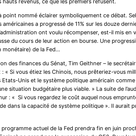
s hauts revenus, ce que les premiers refusent.
 point nommé éclairer symboliquement ce débat. Sel
s américaines a progressé de 11% sur les douze dern
d’administration ont voulu récompenser, est-il mis en v
sse du cours de leur action en bourse. Une progressio
n monétaire) de la Fed…
ion des finances du Sénat, Tim Geithner – le secrétair
 : « Si vous étiez les Chinois, nous prêteriez-vous mi
les Etats-Unis et le système politique américain comme
ne situation budgétaire plus viable. » La suite de l’au
ur : « Si vous regardez le coût auquel nous emprunton
 dans la capacité de système politique ». Il aurait p
e programme actuel de la Fed prendra fin en juin proc