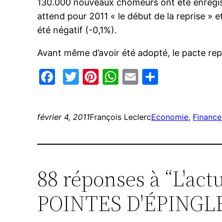
130.000 nouveaux chômeurs ont été enregist
attend pour 2011 « le début de la reprise » 
été négatif (-0,1%).
Avant même d’avoir été adopté, le pacte rep
Facebook
Twitter
Pinterest
WhatsApp
Email
Partage
février 4, 2011
François Leclerc
Economie
, 
Finance
88 réponses à “L'act
POINTES D'ÉPINGLES