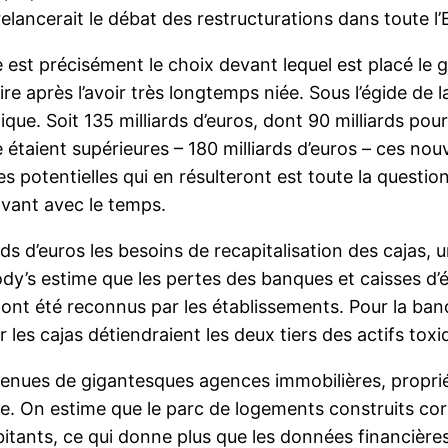
 relancerait le débat des restructurations dans toute l
de est précisément le choix devant lequel est placé le
e après l’avoir très longtemps niée. Sous l’égide de l
que. Soit 135 milliards d’euros, dont 90 milliards pour
 étaient supérieures – 180 milliards d’euros – ces nou
 potentielles qui en résulteront est toute la questio
avant avec le temps.
ds d’euros les besoins de recapitalisation des cajas,
dy’s estime que les pertes des banques et caisses d’
ds ont été reconnus par les établissements. Pour la ba
Or les cajas détiendraient les deux tiers des actifs tox
devenues de gigantesques agences immobilières, proprié
sse. On estime que le parc de logements construits co
itants, ce qui donne plus que les données financière