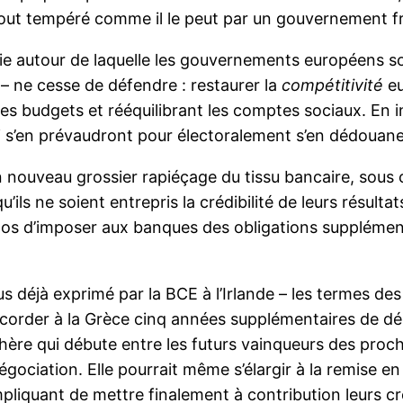
e tout tempéré comme il le peut par un gouvernement f
gie autour de laquelle les gouvernements européens so
– ne cesse de défendre : restaurer la
compétitivité
eu
nt les budgets et rééquilibrant les comptes sociaux. En
s’en prévaudront pour électoralement s’en dédouane
n nouveau grossier rapiéçage du tissu bancaire, sous 
ils ne soient entrepris la crédibilité de leurs résult
opos d’imposer aux banques des obligations supplément
efus déjà exprimé par la BCE à l’Irlande – les termes de
 accorder à la Grèce cinq années supplémentaires de 
enchère qui débute entre les futurs vainqueurs des pro
gociation. Elle pourrait même s’élargir à la remise e
iquant de mettre finalement à contribution leurs cr