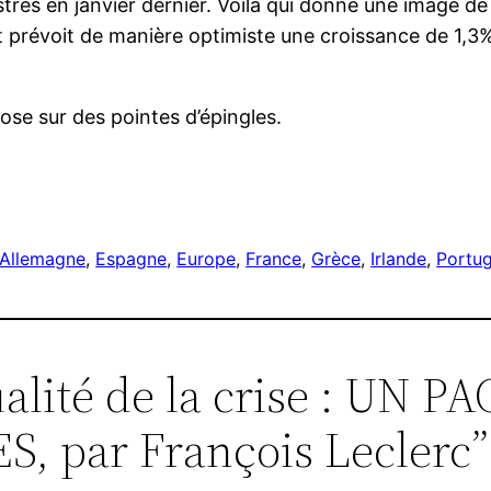
rés en janvier dernier. Voilà qui donne une image de
et prévoit de manière optimiste une croissance de 1,3%
ose sur des pointes d’épingles.
r
Allemagne
, 
Espagne
, 
Europe
, 
France
, 
Grèce
, 
Irlande
, 
Portug
ualité de la crise : UN 
, par François Leclerc”