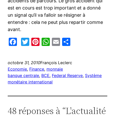
accidents de parcours. Le gros accident qui
est en cours est trop important et a donné
un signal qu’il va falloir se résigner à
entendre : cela ne peut plus repartir comme
avant.
Facebook
Twitter
Pinterest
WhatsApp
Email
Partager
octobre 31, 2010
François Leclerc
Economie
, 
Finance
, 
monnaie
banque centrale
, 
BCE
, 
Federal Reserve
, 
Système
monétaire international
48 réponses à “L'actualité