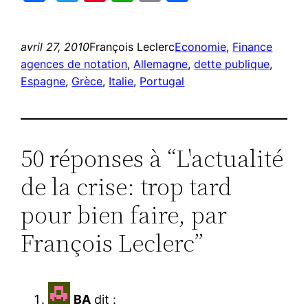
avril 27, 2010
François Leclerc
Economie
, 
Finance
agences de notation
, 
Allemagne
, 
dette publique
, 
Espagne
, 
Grèce
, 
Italie
, 
Portugal
50 réponses à “L'actualité
de la crise: trop tard
pour bien faire, par
François Leclerc”
BA
dit :