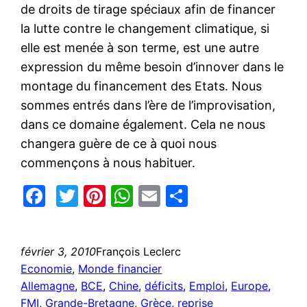
de droits de tirage spéciaux afin de financer
la lutte contre le changement climatique, si
elle est menée à son terme, est une autre
expression du même besoin d’innover dans le
montage du financement des Etats. Nous
sommes entrés dans l’ère de l’improvisation,
dans ce domaine également. Cela ne nous
changera guère de ce à quoi nous
commençons à nous habituer.
Facebook
Twitter
Pinterest
WhatsApp
Email
Partager
février 3, 2010
François Leclerc
Economie
, 
Monde financier
Allemagne
, 
BCE
, 
Chine
, 
déficits
, 
Emploi
, 
Europe
, 
FMI
, 
Grande-Bretagne
, 
Grèce
, 
reprise