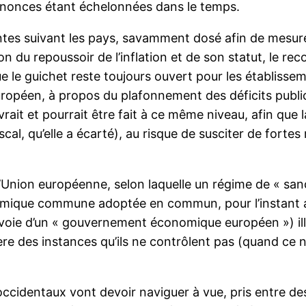
annonces étant échelonnées dans le temps.
es suivant les pays, savamment dosé afin de mesurer l
son du repoussoir de l’inflation et de son statut, le r
e le guichet reste toujours ouvert pour les établissem
uropéen, à propos du plafonnement des déficits public
vrait et pourrait être fait à ce même niveau, afin que
fiscal, qu’elle a écarté), au risque de susciter de forte
’Union européenne, selon laquelle un régime de « sanc
nomique commune adoptée en commun, pour l’instant av
a voie d’un « gouvernement économique européen ») ill
re des instances qu’ils ne contrôlent pas (quand ce 
ccidentaux vont devoir naviguer à vue, pris entre des