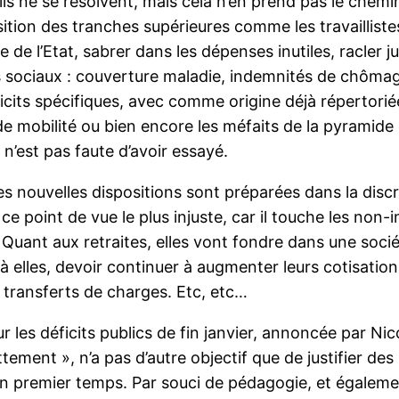
’ils ne se résolvent, mais cela n’en prend pas le chem
on des tranches supérieures comme les travaillistes B
e de l’Etat, sabrer dans les dépenses inutiles, racler ju
ciaux : couverture maladie, indemnités de chômage, 
icits spécifiques, avec comme origine déjà répertorié
 de mobilité ou bien encore les méfaits de la pyramid
n’est pas faute d’avoir essayé.
es nouvelles dispositions sont préparées dans la discr
ce point de vue le plus injuste, car il touche les no
 Quant aux retraites, elles vont fondre dans une socié
 à elles, devoir continuer à augmenter leurs cotisation
 transferts de charges. Etc, etc…
r les déficits publics de fin janvier, annoncée par Ni
ndettement », n’a pas d’autre objectif que de justifier 
n premier temps. Par souci de pédagogie, et également